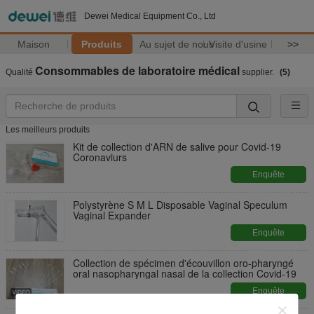
Dewei Medical Equipment Co., Ltd
Maison
Produits
Au sujet de nous
Visite d'usine
>>
Consommables de laboratoire médical
Qualité
supplier.
(5)
Les meilleurs produits
Kit de collection d'ARN de salive pour Covid-19
Coronaviurs
Enquête
maintenant
Polystyrène S M L Disposable Vaginal Speculum
Vaginal Expander
Enquête
maintenant
Collection de spécimen d'écouvillon oro-pharyngé
oral nasopharyngal nasal de la collection Covid-19
Enquête
maintenant