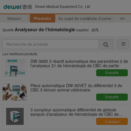
Dewei Medical Equipment Co., Ltd
Maison
Produits
Au sujet de nous
Visite d'usine
>>
Analyseur de l'hématologie
Qualité
supplier.
(17)
Les meilleurs produits
DW-3680 3 réactif automatique des paramètres 2 de
l'analyseur 21 de hématologie de CBC de partie
Enquête
maintenant
Pièce automatique DW-36VET du différentiel 3 de
CBC 3 témoin animal vétérinaire
Enquête
maintenant
3 compteur automatique différentiel de globule
sanguin d'analyseur de hématologie de CBC de
partie DW-3680
Contact