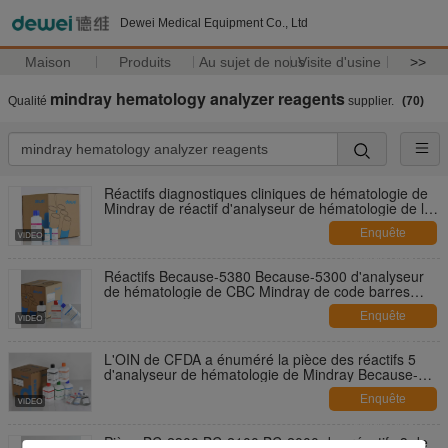
Dewei Medical Equipment Co., Ltd
Maison
Produits
Au sujet de nous
Visite d'usine
>>
mindray hematology analyzer reagents
Qualité
supplier.
(70)
Réactifs diagnostiques cliniques de hématologie de
Mindray de réactif d'analyseur de hématologie de la
CE CFDA
Enquête
maintenant
Réactifs Because-5380 Because-5300 d'analyseur
de hématologie de CBC Mindray de code barres
jetables
Enquête
maintenant
L'OIN de CFDA a énuméré la pièce des réactifs 5
d'analyseur de hématologie de Mindray Because-
6600 Because-6700 avec code barres
Enquête
maintenant
Pièce BC-2300 BC-2100 BC-2000 des réactifs 3 de