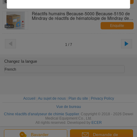
Enquête
maintenant
Réactifs humains Because-5000 Because-5150 de
Mindray de réactifs de hématologie de Mindray de
compteur de globule sanguin
Enquête
maintenant
1 / 7
Changez la langue
French
Accueil
|
Au sujet de nous
|
Plan du site
|
Privacy Policy
Vue de bureau
Chine réactifs d'analyseur de chimie Supplier.
Copyright © 2018 - 2026 Dewei
Medical Equipment Co., Ltd.
All rights reserved. Developed by
ECER
Bavarder
Demande de