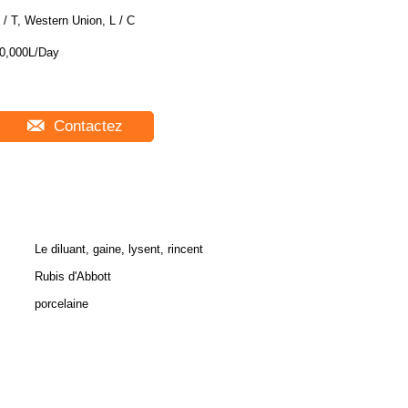
 / T, Western Union, L / C
0,000L/Day
Contactez
Le diluant, gaine, lysent, rincent
Rubis d'Abbott
porcelaine