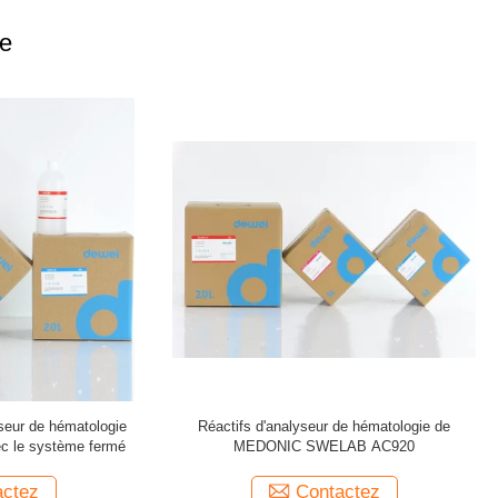
ie
'analyse rouge de sang de réactif
Réactifs d'analyseur de hématologi
 de la hématologie CD3200 d'Abbott
Kohden MEK-8222 MEK-7222 M
Contactez
Contactez