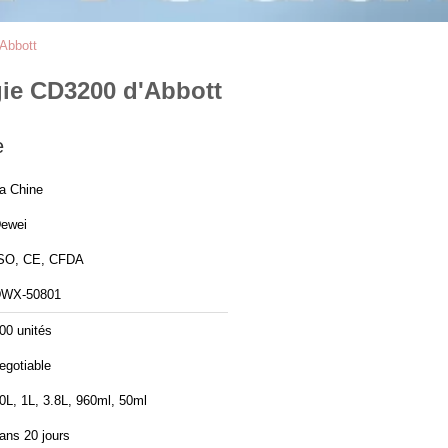
'Abbott
gie CD3200 d'Abbott
e
a Chine
ewei
SO, CE, CFDA
WX-50801
00 unités
egotiable
0L, 1L, 3.8L, 960ml, 50ml
ans 20 jours