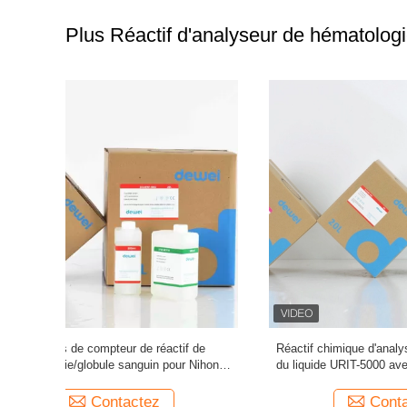
Plus Réactif d'analyseur de hématolog
de prise de
Réactif d'analyseur de hématologie de haute
Système d
yseur de 3
performance pour Genrui KT6280 KT6200
d'analyseur
KT6180 analyseur de 3 parts
Contactez