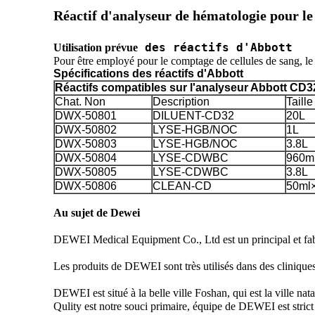
Réactif d'analyseur de hématologie pour l
Utilisation prévue
Spécifications des réactifs d'Abbott
Réactifs compatibles sur l'analyseur Abbott CD
Chat. Non
Description
Taill
DWX-50801
DILUENT-CD32
20L
DWX-50802
LYSE-HGB/NOC
1L
DWX-50803
LYSE-HGB/NOC
3.8L
DWX-50804
LYSE-CDWBC
960m
DWX-50805
LYSE-CDWBC
3.8L
DWX-50806
CLEAN-CD
50ml
Au sujet de Dewei
DEWEI Medical Equipment Co., Ltd est un principal et fabrica
Les produits de DEWEI sont très utilisés dans des cliniques d
DEWEI est situé à la belle ville Foshan, qui est la ville nat
Qulity est notre souci primaire, équipe de DEWEI est stric