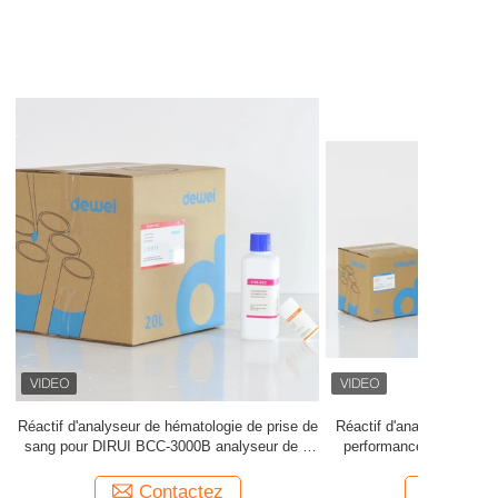
e de Nihon
Les réactifs stables d'analyseur de chimie de
EK-6400
hématologie pour le diluant d'analyseur de 3
pièces de CBC de Medonic CA570 lysent
propre
Contactez