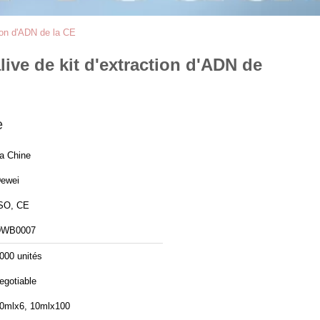
tion d'ADN de la CE
live de kit d'extraction d'ADN de
e
a Chine
ewei
SO, CE
DWB0007
000 unités
egotiable
0mlx6, 10mlx100