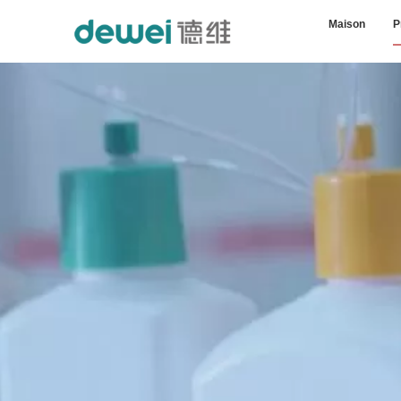
Maison
P