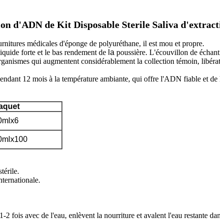
ion d'ADN de Kit Disposable Sterile Saliva d'extrac
rnitures médicales d'éponge de polyuréthane, il est mou et propre.
liquide forte et le bas rendement de
la
poussière. L'écouvillon de échanti
rganismes qui augmentent considérablement la collection témoin, libérat
ndant 12 mois à la température ambiante, qui offre l'ADN fiable et de h
aquet
0mlx6
0mlx100
térile.
nternationale.
1-2 fois avec de l'eau, enlèvent la nourriture et avalent l'eau restante da