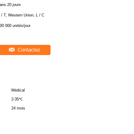
ans 20 jours
 / T, Western Union, L / C
00 000 unités/jour
Contactez
Médical
2-35℃
24 mois