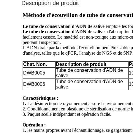
Description de produit
Méthode d'écouvillon de tube de conservat
Le tube de conservation d'ADN de salive
emploie les fou
Le tube de conservation d'ADN de salive
a l'absorption 
facilement cassée. Le matériel est non-toxique aux micro-o
pendant l'inspection.
L'ADN orale par la méthode d'écouvillon peut être stable pe
d'analyse, telles que le qPCR, l'analyse de NGS et de SNP.
Chat. Non.
Description de produit
P
Tube de conservation d'ADN de
DWB0005
1
salive
Tube de conservation d'ADN de
DWB0006
1
salive
Caractéristiques :
1.
La désinfection de rayonnement assure l'environnement s
2. Conditionnement en plastique de stérilisation de norme i
3. Paquet scellé indépendant et opération facile.
Opération :
1. les mains propres avant l'échantillonnage, se gargarisent 